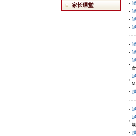
[
家长课堂
[
[
[
[
[
[
合
[
M
[
[
[
规
[