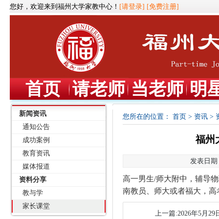
您好，欢迎来到福州大学家教中心！
[请登录]
[免费注册]
首页
请老师
当老师
明
新闻资讯
您所在的位置：
首页
>
资讯
>
通知公告
福州
成功案例
教育资讯
发表日期：2
媒体报道
高一男生
/师大附中，辅导物
资料分享
南教员、师大或者福大，高
教与学
家长课堂
上一篇:2026年5月2