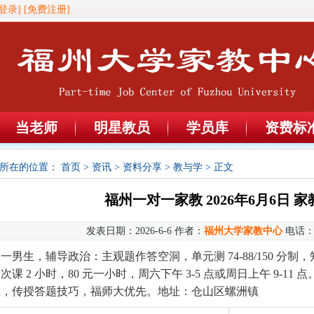
登录]
[免费注册]
当老师
明星教员
学员库
资费标
所在的位置：
首页
>
资讯
>
资料分享
>
教与学
> 正文
福州一对一家教 2026年6月6日 家
发表日期：2026-6-6 作者：
福州大学家教中心
电话
初一男生，辅导政治：主观题作答空洞，单元测
74-88/150 
次课 2 小时，80 元一小时，周六下午 3-5 点或周日上午 9-1
业，传授答题技巧，福师大优先。地址：仓山区螺洲镇