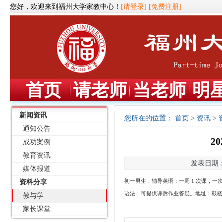
您好，欢迎来到福州大学家教中心！
[请登录]
[免费注册]
首页
请老师
当老师
明
新闻资讯
您所在的位置：
首页
>
资讯
>
通知公告
2
成功案例
教育资讯
发表日期：2
媒体报道
资料分享
初一男生，辅导英语：一周
1 次课，一次
语法，可提供课后作业答疑。地址：鼓
教与学
家长课堂