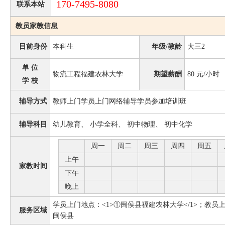
170-7495-8080
联系本站
教员家教信息
目前身份
本科生
年级/教龄
大三2
单 位
物流工程福建农林大学
期望薪酬
80
元/小时
学 校
辅导方式
教师上门学员上门网络辅导学员参加培训班
辅导科目
幼儿教育、 小学全科、 初中物理、 初中化学
周一
周二
周三
周四
周五
上午
家教时间
下午
晚上
学员上门地点：<1>①闽侯县福建农林大学</1>；教员上
服务区域
闽侯县