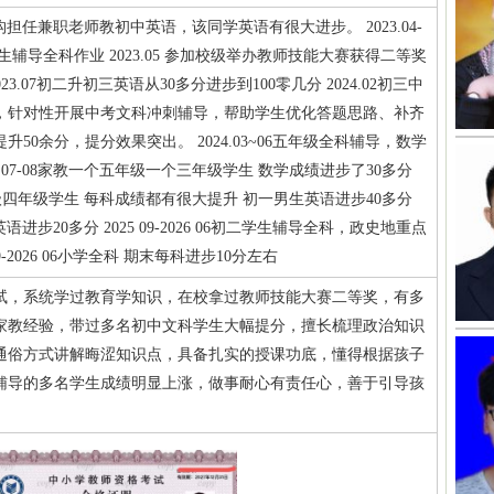
在教育机构担任兼职老师教初中英语，该同学英语有很大进步。 2023.04-
学生辅导全科作业 2023.05 参加校级举办教师技能大赛获得二等奖
2023.07初二升初三英语从30多分进步到100零几分 2024.02初三中
分，针对性开展中考文科冲刺辅导，帮助学生优化答题思路、补齐
50余分，提分效果突出。 2024.03~06五年级全科辅导，数学
4.07-08家教一个五年级一个三年级学生 数学成绩进步了30多分
学三年级四年级学生 每科成绩都有很大提升 初一男生英语进步40多分
三学生英语进步20多分 2025 09-2026 06初二学生辅导全科，政史地重点
09-2026 06小学全科 期末每科进步10分左右
试，系统学过教育学知识，在校拿过教师技能大赛二等奖，有多
家教经验，带过多名初中文科学生大幅提分，擅长梳理政治知识
通俗方式讲解晦涩知识点，具备扎实的授课功底，懂得根据孩子
辅导的多名学生成绩明显上涨，做事耐心有责任心，善于引导孩