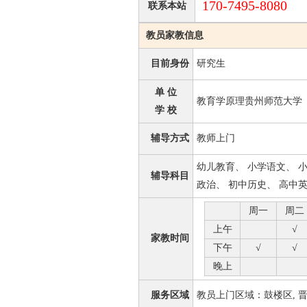
170-7495-8080
联系本站
教员家教信息
目前身份
研究生
单 位
教育学原理贵州师范大学
学 校
辅导方式
教师上门
幼儿教育、 小学语文、 
辅导科目
政治、 初中历史、 高中
周一
周二
上午
√
家教时间
下午
√
√
晚上
服务区域
教员上门区域：鼓楼区, 晋安