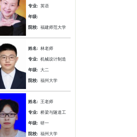
专业:
英语
年级:
院校:
福建师范大学
姓名:
林老师
专业:
机械设计制造
年级:
大二
院校:
福州大学
姓名:
王老师
专业:
桥梁与隧道工
年级:
研一
院校:
福州大学