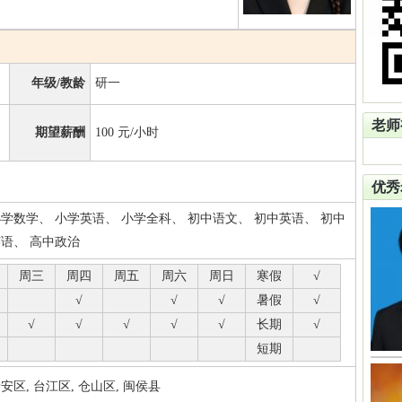
年级/教龄
研一
老师
期望薪酬
100
元/小时
优秀
小学数学、 小学英语、 小学全科、 初中语文、 初中英语、 初中
英语、 高中政治
周三
周四
周五
周六
周日
寒假
√
√
√
√
暑假
√
√
√
√
√
√
长期
√
短期
区, 台江区, 仓山区, 闽侯县