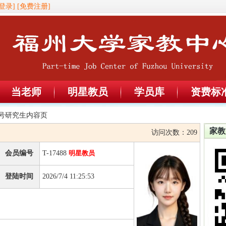
登录]
[免费注册]
当老师
明星教员
学员库
资费标
88号研究生内容页
家教
访问次数：
209
会员编号
T-17488
明星教员
登陆时间
2026/7/4 11:25:53