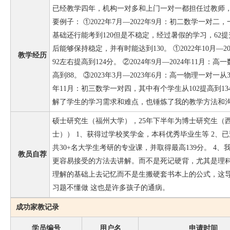
已经教学四年，机构一对多和上门一对一都担任过教师
要例子： ①2022年7月—2022年9月：初二数学一对
基础还行能考到120但是不稳定，经过暑假的学习，62提
后能够保持稳定，并有时能达到130。 ①2022年10月—
教学经历
92左右提高到124分。 ②2024年9月—2024年11月
高到88。 ③2023年3月—2023年6月：高一物理一对一从32
年11月：初三数学一对四，其中有个学生从102提高到1
解了学生的学习需求和难点，也锤炼了我的教学方法和
硕士研究生（福州大学），25年下半年为博士研究生（
士）） 1、获得过学校奖学金，本科优秀毕业生等 2、已
共30+名大学生考研的专业课，并取得最高139分。 4
教员自荐
更容易接受的方法去讲解。而不是死记硬背，尤其是理
理解的基础上去记忆而不是生搬硬套书本上的公式，这
习题不懂做 这也是许多孩子的通病。
成功家教记录
学员编号
用户名
申请时间