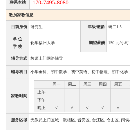
170-7495-8080
联系本站
教员家教信息
目前身份
研究生
年级/教龄
研二1.5
单 位
化学福州大学
期望薪酬
150
元/小时
学 校
辅导方式
教师上门网络辅导
辅导科目
小学全科、初中数学、初中英语、初中物理、初中化学
周一
周二
周三
周四
周五
上午
家教时间
下午
晚上
√
√
√
√
√
服务区域
无教员上门区域：鼓楼区, 晋安区, 台江区, 仓山区, 闽侯