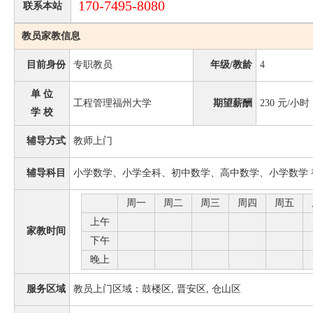
170-7495-8080
联系本站
教员家教信息
目前身份
专职教员
年级/教龄
4
单 位
工程管理福州大学
期望薪酬
230
元/小时
学 校
辅导方式
教师上门
辅导科目
小学数学、小学全科、初中数学、高中数学、小学数学 
周一
周二
周三
周四
周五
上午
家教时间
下午
晚上
服务区域
教员上门区域：鼓楼区, 晋安区, 仓山区