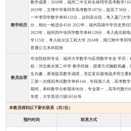
教学成果：2018年，福州二中文科生林同学高考数学11
2019年，文博中学蒋同学高考数学107分，提高了50分，
一中李同学数学单科132分，达到高分段，考入厦门大学 2
教学经历
分，相比一检进步45分 2022年，福州高级中学历史类
2023年，福州四中张同学数学单科128分，考入南京邮电
学115分，考入哈尔滨工程大学 2024年，闽江附中李同
普通公立本科院校
毕业院校和专业：福州大学数学与应用数学专业 学历：
校：河北衡水第二中学 教学经验：授课方式幽默风趣，
生兴趣，逐渐提高数学成绩，否定盲目题海战术而注重精
教员自荐
三第一次模拟考试数学单科144，年段第八名，高考数学单
期间，单科数学分析期末96分，专业第一，高等代数9
等奖，大学英语六级502分等
本教员得到以下家长联系（共
2
位）
预约时间
联系方式