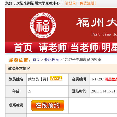
您好，欢迎来到福州大学家教中心！
[请登录]
[免费注册]
首页
请老师
当老师
明
首页
>
专职教员
> 17297号专职教员内容页
教员基本情况
教员姓名
武教员【男】
会员编号
T-17297
明星教
年龄
27
登陆时间
2025/3/14 15:21:
联系教员