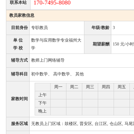
170-7495-8080
联系本站
教员家教信息
目前身份
专职教员
年级/教龄
3
单 位
数学与应用数学专业福州大
期望薪酬
150
元/小时
学 校
学
辅导方式
教师上门网络辅导
辅导科目
初中数学、 高中数学、 其他
周一
周二
周三
周四
周五
上午
家教时间
下午
晚上
服务区域
无教员上门区域：鼓楼区, 晋安区, 台江区, 仓山区, 马尾