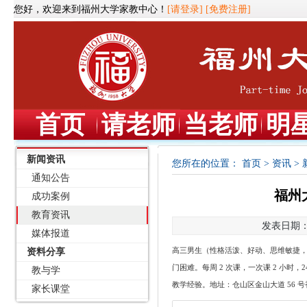
您好，欢迎来到福州大学家教中心！
[请登录]
[免费注册]
首页
请老师
当老师
明
新闻资讯
您所在的位置：
首页
>
资讯
>
通知公告
福州大
成功案例
教育资讯
发表日期：2
媒体报道
资料分享
高三男生（性格活泼、好动、思维敏捷
门困难。每周 2 次课，一次课 2 小时
教与学
教学经验。地址：仓山区金山大道 56 号
家长课堂