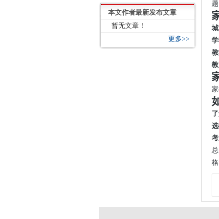
题
本文作者最新发布文章
暂无文章！
城
更多>>
学
教
教
家
了
选
考
总
格