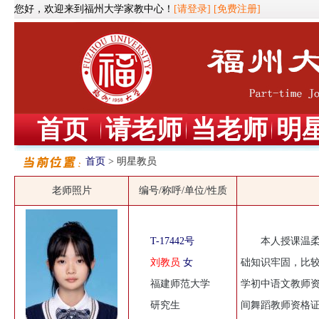
您好，欢迎来到福州大学家教中心！
[请登录]
[免费注册]
首页
请老师
当老师
明
首页
> 明星教员
老师照片
编号/称呼/单位/性质
T-17442号
本人授课温
刘教员
女
础知识牢固，比
福建师范大学
学初中语文教师
研究生
间舞蹈教师资格证