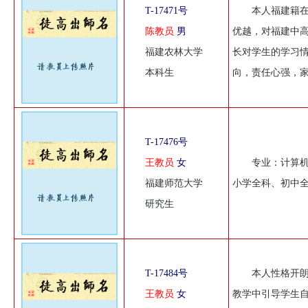
T-17471号
本人福建籍
陈教员
男
优越，对福建中
福建农林大学
长对学生的学习
本科生
向，责任心强，
T-17476号
王教员
女
专业：计算机
福建师范大学
小学全科、初中
研究生
T-17484号
本人性格开
王教员
女
教学中引导学生