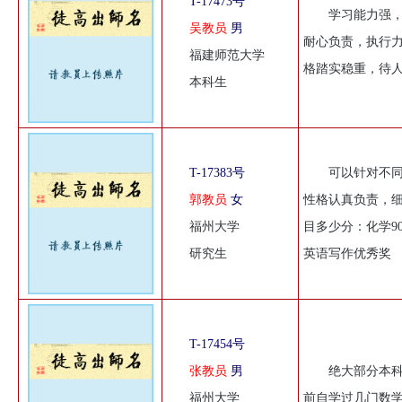
T-17473号
学习能力强，
吴教员
男
耐心负责，执行力
福建师范大学
格踏实稳重，待人
本科生
T-17383号
可以针对不
郭教员
女
性格认真负责，细
福州大学
目多少分：化学9
研究生
英语写作优秀奖
T-17454号
张教员
男
绝大部分本科
福州大学
前自学过几门数