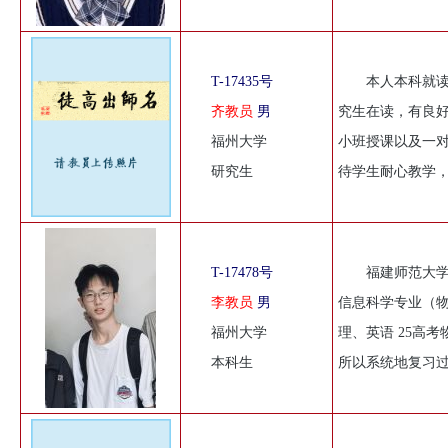
T-17435号
本人本科就
齐教员
男
究生在读，有良
福州大学
小班授课以及一
研究生
待学生耐心教学
T-17478号
福建师范大学
李教员
男
信息科学专业（
福州大学
理、英语 25高
本科生
所以系统地复习