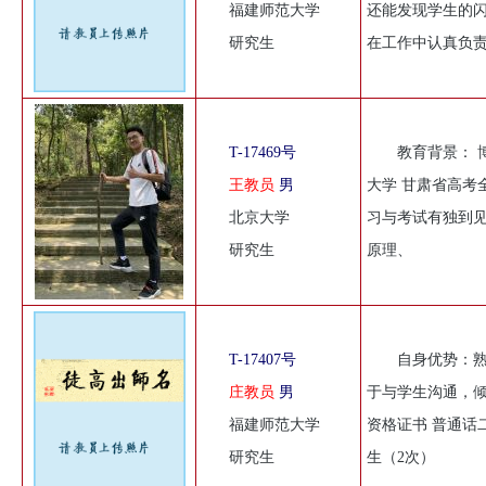
福建师范大学
还能发现学生的
研究生
在工作中认真负
T-17469号
教育背景： 
王教员
男
大学 甘肃省高考全
北京大学
习与考试有独到见
研究生
原理、
T-17407号
自身优势：
庄教员
男
于与学生沟通，倾
福建师范大学
资格证书 普通话
研究生
生（2次）