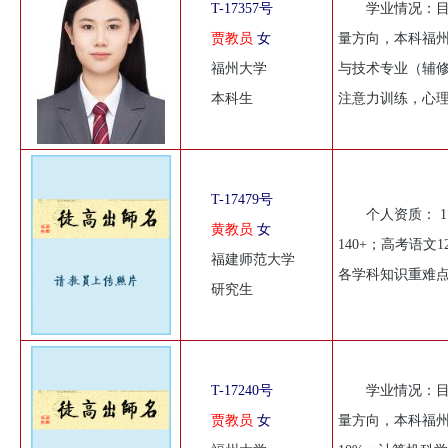
T-17357号
学业情况：
贾教员
女
量方向，本科福
福州大学
与技术专业（辅
本科生
注意力训练，心
T-17479号
个人资质： 
黄教员
女
140+；高考语文
福建师范大学
各学科知识重难点
研究生
T-17240号
学业情况：
贾教员
女
量方向，本科福