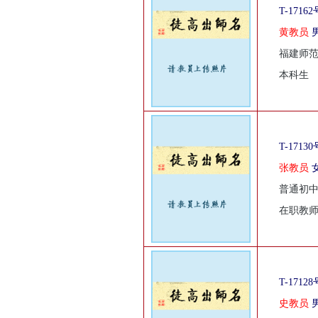
T-17162
黄教员
福建师
本科生
T-17130
张教员
普通初
在职教
T-17128
史教员