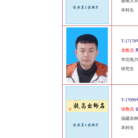
暨南大
本科生
T-17178
龙教员
华北电
研究生
T-17099
张教员
福建农
本科生