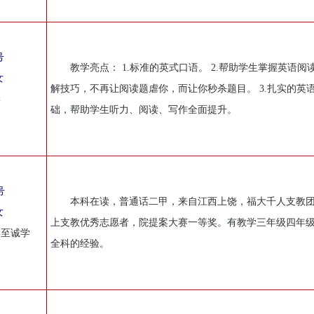
号
教学亮点： 1.标准的英式口语。 2.帮助学生掌握英语阅
女
解技巧，不再让阅读题虐你，而让你秒杀题目。 3.扎实的英
学
础，帮助学生听力、阅读、写作全面提升。
号
本科在读，普通话二甲，来自江西上饶，福大千人支教
女
上支教优秀志愿者，院提案大赛一等奖。有教学三年级四年
学至诚学
全科的经验。