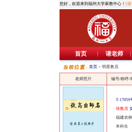
您好，欢迎来到福州大学家教中心！
[请
首页
请老师
首页
> 明星教员
老师照片
编号/称呼/
T-17059
张教员
福建农
本科生