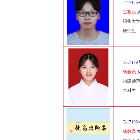
T-17125
王教员
福州大
研究生
T-17179
杨教员
福建师
本科生
T-17193
杨教员