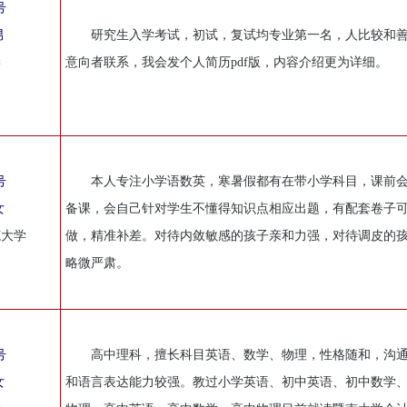
号
男
研究生入学考试，初试，复试均专业第一名，人比较和
学
意向者联系，我会发个人简历pdf版，内容介绍更为详细。
号
本人专注小学语数英，寒暑假都有在带小学科目，课前
女
备课，会自己针对学生不懂得知识点相应出题，有配套卷子
范大学
做，精准补差。对待内敛敏感的孩子亲和力强，对待调皮的
略微严肃。
号
高中理科，擅长科目英语、数学、物理，性格随和，沟
女
和语言表达能力较强。教过小学英语、初中英语、初中数学