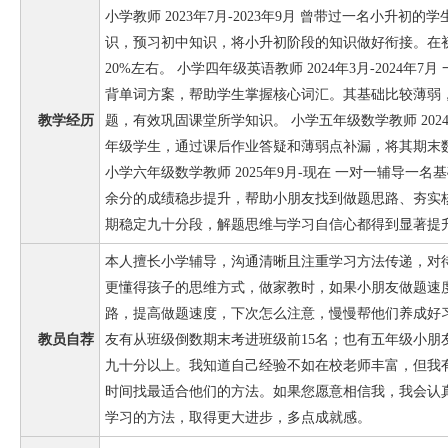
小学教师 2023年7月-2023年9月 曾带过一名小升
识，预习初中知识，将小升初阶段的知识做好衔接。在
20%左右。 小学四年级英语教师 2024年3月-2024年
背单词方案，帮助学生掌握核心词汇。其基础比较薄弱
教学经历
题，有效巩固课堂所学知识。 小学五年级数学教师 2024年0
年级学生，通过课后作业答疑和薄弱点补漏，将其期末数
小学六年级数学教师 2025年9月-现在 一对一辅导一
余分的成绩稳步提升，帮助小朋友找到做题思路、夯实
期稳定九十分段，解题思维与学习自信心都得到显著提
本人擅长小学辅导，沟通清晰且注重学习方法传递，对
更懂得孩子的思维方式，做家教时，如果小朋友做题速
路，提高做题速度，下次怎么注意，慢慢帮他们养成好
教员自荐
友有从班级倒数期末考进班级前15名；也有五年级小朋
九十分以上。我知道自己经验不如在校老师丰富，但我
时间找最适合他们的方法。如果您愿意相信我，我会认
学习的方法，取得更大进步，多点成就感。