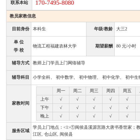
170-7495-8080
联系本站
教员家教信息
目前身份
本科生
年级/教龄
大三2
单 位
物流工程福建农林大学
期望薪酬
80
元/小时
学 校
辅导方式
教师上门学员上门网络辅导
辅导科目
小学全科、 初中数学、 初中物理、 初中化学、 初中生
周一
周二
周三
周四
周五
上午
√
√
√
√
√
家教时间
下午
√
√
√
√
√
晚上
√
√
√
√
√
学员上门地点：<1>①闽侯县溪源宫路大唐书香世家
；教
服务区域
江区, 仓山区, 闽侯县