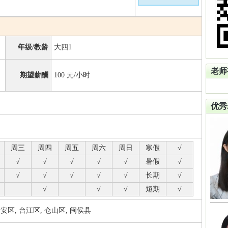
年级/教龄
大四1
老师
期望薪酬
100
元/小时
优秀
周三
周四
周五
周六
周日
寒假
√
√
√
√
√
√
暑假
√
√
√
√
√
√
长期
√
√
√
√
短期
√
区, 台江区, 仓山区, 闽侯县