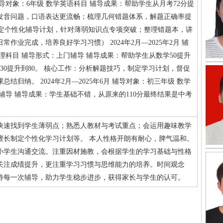
月 辅导对象：6年级 数学英语科目 辅导成果：帮助学生从月考72分提
语发音问题，口语表达更流畅；梳理几何错题体系，解题正确率提
制定个性化辅导计划，针对薄弱知识点专项突破；整理错题本，讲
作业完成，培养良好学习习惯） 2024年2月—2025年2月 辅
理科目 辅导形式：上门辅导 辅导成果：帮助学生从数学50提升
从30提升到80。 核心工作：分析解题技巧，制定学习计划，督促
结归纳。 2024年2月—2025年6月 辅导对象：初三年级 数学
辅导 辅导成果：学生基础不错，从原来的110分最终结果是中考
快速找到学生薄弱点；熟悉人教材与考试重点；会运用趣味教学
擅长制定个性化学习计划等。 本人性格开朗有耐心，脾气温和。
小学生沟通交流。注重因材施教，会根据学生的学习基础与性格
关注成绩提升，更注重学习习惯与思维能力的培养。时间观念
待每一次辅导，助力学生稳步进步，获得家长与学生的认可。