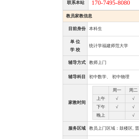
170-7495-8080
联系本站
教员家教信息
目前身份
本科生
单 位
统计学福建师范大学
学 校
辅导方式
教师上门
辅导科目
初中数学、 初中物理
周一
周二
上午
√
√
家教时间
下午
√
√
晚上
√
服务区域
教员上门区域：鼓楼区, 晋安