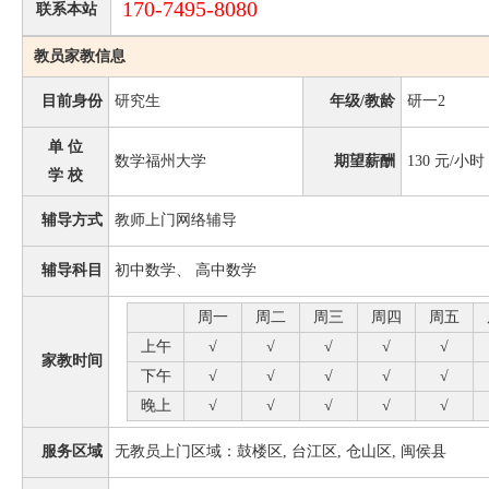
170-7495-8080
联系本站
教员家教信息
目前身份
研究生
年级/教龄
研一2
单 位
数学福州大学
期望薪酬
130
元/小时
学 校
辅导方式
教师上门网络辅导
辅导科目
初中数学、 高中数学
周一
周二
周三
周四
周五
上午
√
√
√
√
√
家教时间
下午
√
√
√
√
√
晚上
√
√
√
√
√
服务区域
无教员上门区域：鼓楼区, 台江区, 仓山区, 闽侯县