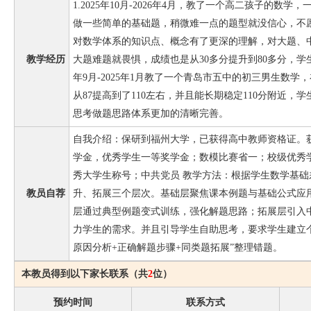
1.2025年10月-2026年4月，教了一个高二孩子的数
做一些简单的基础题，稍微难一点的题型就没信心，不
对数学体系的知识点、概念有了更深的理解，对大题、
教学经历
大题难题就畏惧，成绩也是从30多分提升到80多分，学生对
年9月-2025年1月教了一个青岛市五中的初三男生数
从87提高到了110左右，并且能长期稳定110分附近，
思考做题思路体系更加的清晰完善。
自我介绍：保研到福州大学，已获得高中教师资格证。
学金，优秀学生一等奖学金；数模比赛省一；校级优秀
秀大学生称号；中共党员 教学方法：根据学生数学基
教员自荐
升、拓展三个层次。基础层聚焦课本例题与基础公式应
层通过典型例题变式训练，强化解题思路；拓展层引入
力学生的需求。并且引导学生自助思考，要求学生建立个
原因分析+正确解题步骤+同类题拓展”整理错题。
本教员得到以下家长联系（共
2
位）
预约时间
联系方式