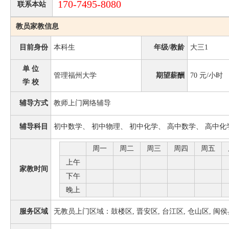
170-7495-8080
联系本站
教员家教信息
目前身份
本科生
年级/教龄
大三1
单 位
管理福州大学
期望薪酬
70
元/小时
学 校
辅导方式
教师上门网络辅导
辅导科目
初中数学、 初中物理、 初中化学、 高中数学、 高中化
周一
周二
周三
周四
周五
上午
家教时间
下午
晚上
服务区域
无教员上门区域：鼓楼区, 晋安区, 台江区, 仓山区, 闽侯