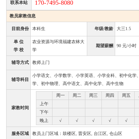
170-7495-8080
联系本站
教员家教信息
目前身份
本科生
年级/教龄
大三1.5
单 位
农业资源与环境福建农林大
期望薪酬
90
元/小时
学 校
学
辅导方式
教师上门
小学语文、小学数学、小学英语、小学全科、初中化学
辅导科目
学、初中物理、高中语文、高中化学、高中生物
周一
周二
周三
周四
周五
上午
家教时间
下午
晚上
√
√
√
√
√
服务区域
教员上门区域：鼓楼区, 晋安区, 台江区, 仓山区