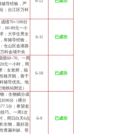
6-12
已成功
级辅导经验，严
址：台江区万科
70+/100分
60-80元一小
求：大学生男女
6-11
已成功
，有辅导经验，
：仓山区金港路
区万科金域中央
60~70。一周
120元一小时，周
求：女老师，福
6-10
已成功
性格开朗，善于
科辅导优先。地
兜地铁站附近）
生物：生物赋分成
赋分86分（裸分
77.5分；希望老
技巧。一周1次
时，周日白天6点
6-9
已成功
长生物，最好选
性查漏补缺、答