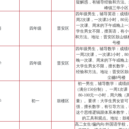
疑解惑，有辅导经验和方法。
峰镇三华小区
四年级男生，辅导英语：成绩80
周2次课，一次课2小时，80
一次课、周末的下午或晚上一
语
四年级
晋安区
学生男女不限，擅英语，有小
和方法。地址：晋安区鼓山镇
号楼
四年级男生，辅导数学：成绩80~
一周2次课，一次课2小时，8
晚一次课、周末的下午或晚上
学
四年级
晋安区
大学生男女不限，擅长数学，
经验和方法。地址：晋安区鼓
尘樾8号楼
初一男生，辅导数学：成绩由4
（满分150分制）。一周1次课
80-100元一小时，周六晚
学
初一
鼓楼区
量）。要求：大学生男女皆可
强，擅长数学，有引导方法，
这个思维逻辑跟体系来教学，
的工具和观点。地址：鼓
高二女生/偏内向/外国语学校