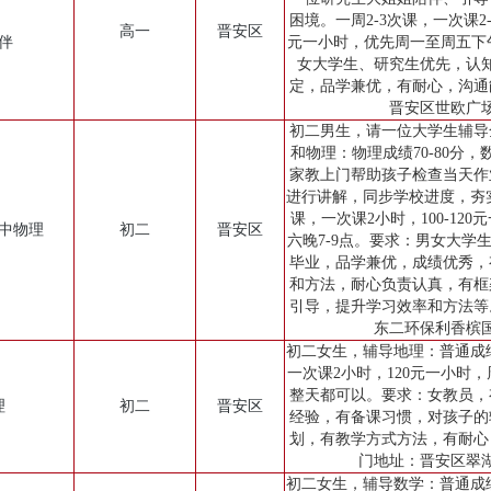
困境。一周2-3次课，一次课2-3
高一
晋安区
伴
元一小时，优先周一至周五下午
女大学生、研究生优先，认
定，品学兼优，有耐心，沟通
晋安区世欧广
初二男生，请一位大学生辅导
和物理：物理成绩70-80分，
家教上门帮助孩子检查当天作
进行讲解，同步学校进度，夯
课，一次课2小时，100-12
初中物理
初二
晋安区
六晚7-9点。要求：男女大学
毕业，品学兼优，成绩优秀，
和方法，耐心负责认真，有框
引导，提升学习效率和方法等
东二环保利香槟
初二女生，辅导地理：普通成
一次课2小时，120元一小时，
整天都可以。要求：女教员，
理
初二
晋安区
经验，有备课习惯，对孩子的
划，有教学方式方法，有耐心
门地址：晋安区翠
初二女生，辅导数学：普通成