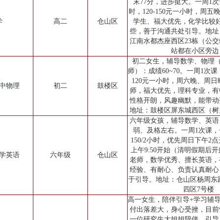
末77分，进步挺大。一周1
时，120-150元一小时，周
学
高二
仓山区
学生、福大优先，化学比较
些，善于沟通共处引导。地址
江南水都杰座西区23栋（公
站都在小区旁边
初二女生，辅导数学、物理（
师）：成绩60~70。一周1次
120元一小时，周六晚、周
初中物理
初二
鼓楼区
师，福大优先，理科专业，有
性格开朗，风趣幽默，能带动
地址：鼓楼区屏东城西区（树
六年级女孩，辅导数学、英语
弱、及格左右。一周1次课，
150/2小时，优先周日下午2
上午9:50开始（清明假期后
小学英语
六年级
仓山区
老师，数学优秀、擅长英语，
经验、有耐心、负责认真耐心
于引导。地址：仓山区杨周东路
四区7号楼
高一女生，陪伴引导+学习辅
付出落差大，身心受挫，目前
一位研究生大姐姐陪伴、引导