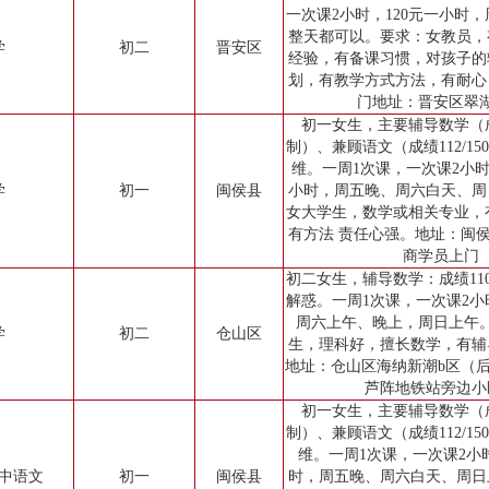
一次课2小时，120元一小时，
整天都可以。要求：女教员，
学
初二
晋安区
经验，有备课习惯，对孩子的
划，有教学方式方法，有耐心
门地址：晋安区翠
初一女生，主要辅导数学（成绩
制）、兼顾语文（成绩112/1
维。一周1次课，一次课2小时 ，
学
初一
闽侯县
小时，周五晚、周六白天、周
女大学生，数学或相关专业，
有方法 责任心强。地址：闽侯
商学员上门
初二女生，辅导数学：成绩110
解惑。一周1次课，一次课2小时
周六上午、晚上，周日上午
学
初二
仓山区
生，理科好，擅长数学，有辅
地址：仓山区海纳新潮b区（
芦阵地铁站旁边小
初一女生，主要辅导数学（成绩
制）、兼顾语文（成绩112/1
维。一周1次课，一次课2小时
初中语文
初一
闽侯县
时，周五晚、周六白天、周日