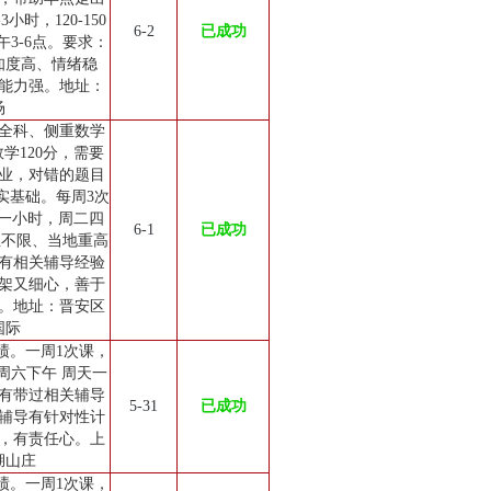
小时，120-150
6-2
已成功
3-6点。要求：
知度高、情绪稳
能力强。地址：
场
全科、侧重数学
数学120分，需要
业，对错的题目
实基础。每周3次
0元一小时，周二四
6-1
已成功
生不限、当地重高
有相关辅导经验
架又细心，善于
。地址：晋安区
国际
绩。一周1次课，
周六下午 周天一
有带过相关辅导
5-31
已成功
辅导有针对性计
，有责任心。上
湖山庄
绩。一周1次课，