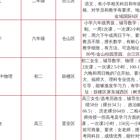
文
二年级
台江区
语文，有小学相关科目和年
格、对学员和教学有要求。地
金域国际b区
小学六年级男孩，辅导数学：成绩
制。一周1次课，一次课2小时，
时，周六下午或周日下午。要
学
六年级
仓山区
教员不限，擅长数学，有耐心
教学细致，有方法。可选地址
80号/金山桔园景园、台江
初二女生，辅导数学、物理：成绩
2次课，一次课2.5小时，100-
六晚和周日晚的7点开始。要
初中物理
初二
鼓楼区
大、福师大、理科专业优先，
引导，能够激发学习力，有学
址：鼓楼区屏东城西区（树
高三女生/选考历政生，辅导
绩58分（裸分34.5）、政治
66.5）、历史裸分64分，二检4
师传授一些高考及学习方面的
物
高三
晋安区
课，一次课2小时，150元一小
前可商量。要求：女老师，擅
考同科目，成绩优秀，能针对