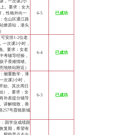
次课，一次课2小
五晚上。要求：女大
好，性格外向一
6-5
已成功
：仓山区通江路
交站燎原站，港头
）
可安排1-2位老
课，一次课2小时，
日晚。要求：女老
6-4
已成功
中考辅导经验，
孩子畏难情绪。
兜地铁站附近）
：侧重数学，薄
一次课2小时，
点开始、其次周日
开始）。要求：女
6-3
已成功
有补差提分辅导
、讲解细致，善
257号霞镜新城
导：因学业成绩跟
恢复期，希望有
，帮助早点走出