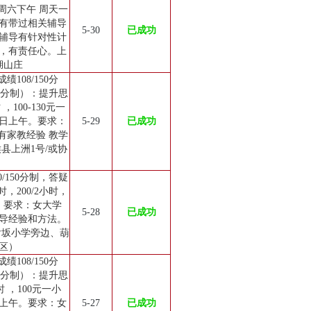
周六下午 周天一
有带过相关辅导
5-30
已成功
辅导有针对性计
，有责任心。上
湖山庄
108/150分
50分制）：提升思
100-130元一
日上午。要求：
5-29
已成功
有家教经验 教学
县上洲1号/或协
/150分制，答疑
，200/2小时，
。要求：女大学
5-28
已成功
导经验和方法。
后坂小学旁边、葫
区）
108/150分
50分制）：提升思
 ，100元一小
上午。要求：女
5-27
已成功