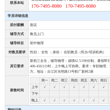
联系本站
170-7495-8080 170-7495-8080
学员详细信息
拟付薪酬
面议
辅导方式
教员上门
辅导科目
初中物理
对教员要求
性别： 女性 ；身份： 在职教员（民办/培训机构）
新初三女生，辅导物理：成绩62.5/100分制。暑假即
其它要求
400-450/2小时，上午晚上可协商。要求：专职物
方。地址：台江区光明路13号鞋厂新村2座
周一
周二
周三
周四
周五
周六
周日
上午
√
√
√
√
√
√
√
家教时间
下午
晚上
√
√
√
√
√
√
√
预约记录