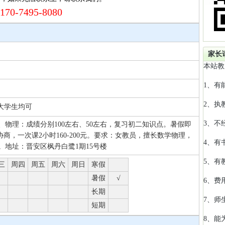
170-7495-8080
家长
本站教
1、有
2、执
 大学生均可
3、不
、物理：成绩分别100左右、50左右，复习初二知识点。暑假即
协商，一次课2小时160-200元。要求：女教员，擅长数学物理，
4、有
。地址：晋安区枫丹白鹭1期15号楼
5、有
三
周四
周五
周六
周日
寒假
暑假
√
6、费
长期
7、师
短期
8、能