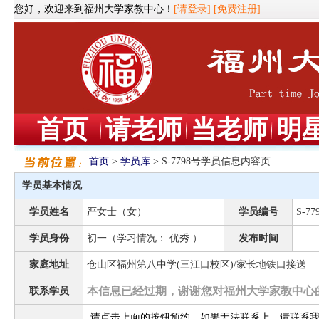
您好，欢迎来到福州大学家教中心！
[请登录]
[免费注册]
首页
请老师
当老师
明
首页
>
学员库
> S-7798号学员信息内容页
学员基本情况
学员姓名
严女士（女）
学员编号
S-77
学员身份
初一（学习情况： 优秀 ）
发布时间
家庭地址
仓山区福州第八中学(三江口校区)/家长地铁口接送
本信息已经过期，谢谢您对福州大学家教中心
联系学员
请点击上面的按钮预约，如果无法联系上，请联系