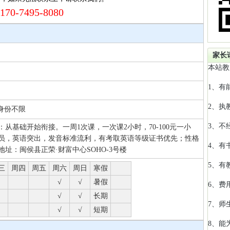
170-7495-8080
家长
本站教
1、有
2、执
 身份不限
3、不
从基础开始衔接。一周1次课，一次课2小时，70-100元一小
员，英语突出，发音标准流利，有考取英语等级证书优先；性格
4、有
址：闽侯县正荣·财富中心SOHO-3号楼
5、有
三
周四
周五
周六
周日
寒假
√
√
暑假
6、费
√
√
长期
7、师
√
√
短期
8、能