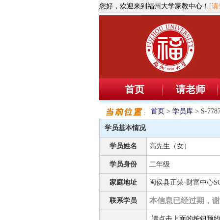
您好，欢迎来到福州大学家教中心！
[请
首页
请老师
首页
>
学员库
> S-7
学员基本情况
学员姓名
高先生（女）
学员身份
二年级
家庭地址
闽侯县正荣·财富中心SO
本信息已经过期，谢
联系学员
请点击上面的按钮预