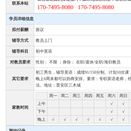
联系本站
170-7495-8080 170-7495-8080
学员详细信息
拟付薪酬
面议
辅导方式
教员上门
辅导科目
初中英语
对教员要求
性别： 不限 ；身份： 在职/退休/全职/海归教员
初三男生，辅导英语：成绩91/150分制。计划10次课
其它要求
晚上6周末都可以协商安排。要求：专职英语老师，
法。地址：晋安区三木城
周一
周二
周三
周四
周五
周六
周日
上午
√
√
家教时间
下午
√
√
晚上
√
√
√
√
√
√
√
预约记录