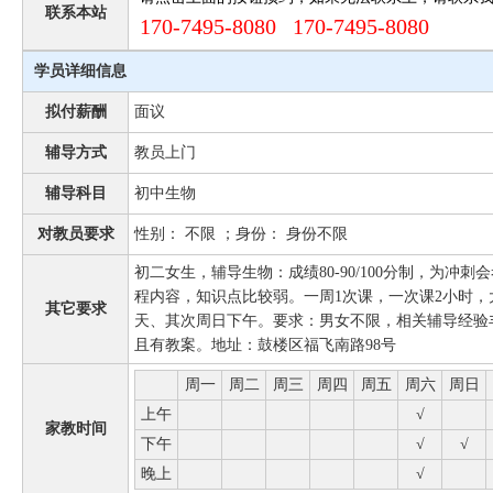
联系本站
170-7495-8080 170-7495-8080
学员详细信息
拟付薪酬
面议
辅导方式
教员上门
辅导科目
初中生物
对教员要求
性别： 不限 ；身份： 身份不限
初二女生，辅导生物：成绩80-90/100分制，为冲
程内容，知识点比较弱。一周1次课，一次课2小时
其它要求
天、其次周日下午。要求：男女不限，相关辅导经验
且有教案。地址：鼓楼区福飞南路98号
周一
周二
周三
周四
周五
周六
周日
上午
√
家教时间
下午
√
√
晚上
√