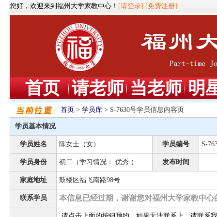
您好，欢迎来到福州大学家教中心！
[请登录]
[免费注册]
首页
请老师
当老师
明
首页
>
学员库
> S-7630号学员信息内容页
学员基本情况
学员姓名
陈女士（女）
学员编号
S-76
学员身份
初二（学习情况： 优秀 ）
发布时间
家庭地址
鼓楼区福飞南路98号
本信息已经过期，谢谢您对福州大学家教中心
联系学员
请点击上面的按钮预约，如果无法联系上，请联系