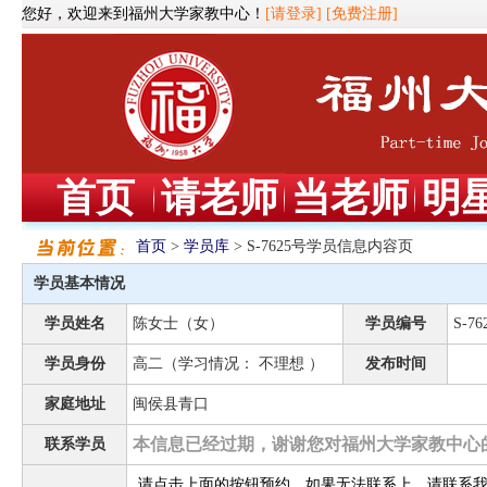
您好，欢迎来到福州大学家教中心！
[请登录]
[免费注册]
首页
请老师
当老师
明
首页
>
学员库
> S-7625号学员信息内容页
学员基本情况
学员姓名
陈女士（女）
学员编号
S-76
学员身份
高二（学习情况： 不理想 ）
发布时间
家庭地址
闽侯县青口
本信息已经过期，谢谢您对福州大学家教中心
联系学员
请点击上面的按钮预约，如果无法联系上，请联系