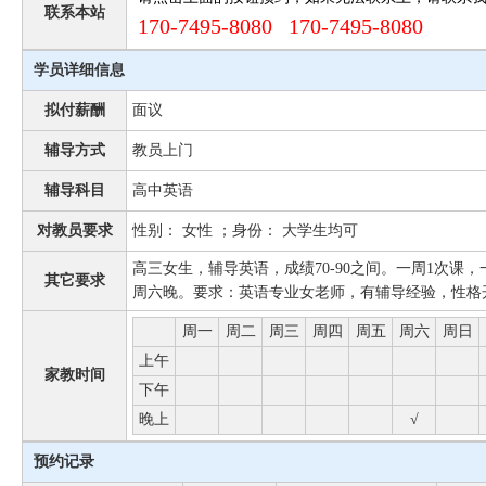
联系本站
170-7495-8080 170-7495-8080
学员详细信息
拟付薪酬
面议
辅导方式
教员上门
辅导科目
高中英语
对教员要求
性别： 女性 ；身份： 大学生均可
高三女生，辅导英语，成绩70-90之间。一周1次课，一
其它要求
周六晚。要求：英语专业女老师，有辅导经验，性格
周一
周二
周三
周四
周五
周六
周日
上午
家教时间
下午
晚上
√
预约记录