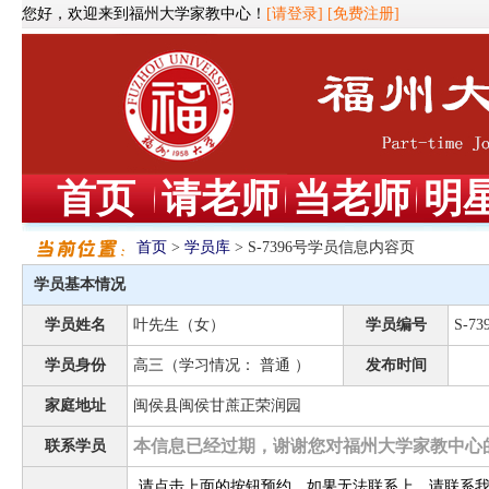
您好，欢迎来到福州大学家教中心！
[请登录]
[免费注册]
首页
请老师
当老师
明
首页
>
学员库
> S-7396号学员信息内容页
学员基本情况
学员姓名
叶先生（女）
学员编号
S-73
学员身份
高三（学习情况： 普通 ）
发布时间
家庭地址
闽侯县闽侯甘蔗正荣润园
本信息已经过期，谢谢您对福州大学家教中心
联系学员
请点击上面的按钮预约，如果无法联系上，请联系